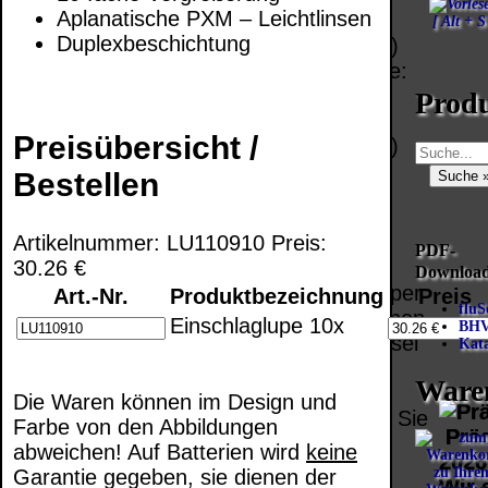
Deutschland
Aplanatische PXM – Leichtlinsen
EU (inkl.
[ Alt + S
PayPal: 6.95 €
Duplexbeschichtung
Schweiz)
EU (inkl.
Vorkasse:
Schweiz)
QR
0.00 €
Prod
Vorkasse:
Code:
EU (inkl.
20.00 €
Preisübersicht /
Schweiz)
EU (inkl.
PayPal:
Bestellen
Schweiz)
0.00 €
PayPal: 20.00
€
Bei dieser
Artikelnummer: LU110910 Preis:
PDF-
Versandart
30.26 €
Downloa
Der Versand erfolgt
erhalten Sie per
Art.-Nr.
Produktbezeichnung
Preis
als versichertes
fluS
Email z.B. einen
Einschlaglupe 10x
BHV
Paket.
Lizenzschlüssel
Kata
und die
Selbstabholung
Ware
Rechnung /
Die Waren können im Design und
vom Büro oder
Lieferschein. Sie
Farbe von den Abbildungen
von
Präq
erhalten also
abweichen! Auf Batterien wird
keine
Ausstellungen:
2026
keinen
zu Ihre
Garantie gegeben, sie dienen der
0.00 €
Wir 