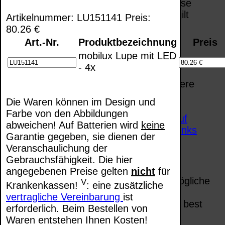
unserer Homepage und machen uns diese
Inhalte nicht zu eigen. Diese Erklärung gilt
Artikelnummer: LU151141 Preis:
für alle auf unserer Homepage
80.26 €
angebrachten Links.
Art.-Nr.
Produktbezeichnung
Preis
Die Europäische Kommission stellt eine
mobilux Lupe mit LED
Plattform zur Online-Streitbeilegung (OS)
- 4x
bereit. Die Plattform finden Sie unter
http://ec.europa.eu/consumers/odr/
Unsere
E-Mailadresse lautet:
info@svarovsky-
Die Waren können im Design und
stock.de
.
Farbe von den Abbildungen
Seitenanfang
Impressum
AGB
Widerruf
abweichen! Auf Batterien wird
keine
Datenschutz
Urheberrechte
Kontakt
Links
Garantie gegeben, sie dienen der
Katalog (PDF)
Sitemap
Veranschaulichung der
große Anzeige
Schließen
X
Gebrauchsfähigkeit. Die hier
angegebenen Preise gelten
nicht
für
Diese Website nutzt Cookies, um bestmögliche
V
Krankenkassen!
: eine zusätzliche
Funktionalität bieten zu können.
vertragliche Vereinbarung
ist
This website uses cookies to provide the best
erforderlich. Beim Bestellen von
possible functionality.
Waren entstehen Ihnen Kosten!