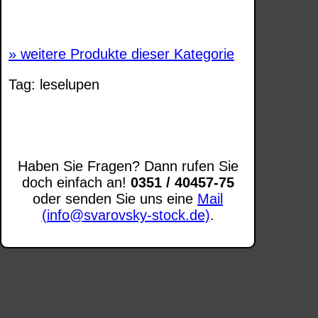
Ok, verstanden
Mehr Infos
»
weitere Produkte dieser Kategorie
Tag:
leselupen
Haben Sie Fragen? Dann rufen Sie
doch einfach an!
0351 / 40457-75
oder senden Sie uns eine
Mail
(info@svarovsky-stock.de)
.