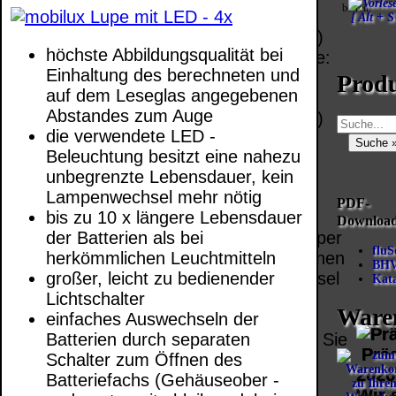
Deutschland
befreit.
EU (inkl.
[ Alt + S
PayPal: 6.95 €
Schweiz)
EU (inkl.
höchste Abbildungsqualität bei
Vorkasse:
Schweiz)
Einhaltung des berechneten und
QR
0.00 €
Prod
Vorkasse:
auf dem Leseglas angegebenen
Code:
EU (inkl.
20.00 €
Abstandes zum Auge
Schweiz)
EU (inkl.
die verwendete LED -
PayPal:
Schweiz)
Beleuchtung besitzt eine nahezu
0.00 €
PayPal: 20.00
unbegrenzte Lebensdauer, kein
€
Bei dieser
Lampenwechsel mehr nötig
PDF-
Versandart
bis zu 10 x längere Lebensdauer
Downloa
Der Versand erfolgt
erhalten Sie per
der Batterien als bei
als versichertes
fluS
Email z.B. einen
herkömmlichen Leuchtmitteln
BHV
Paket.
Lizenzschlüssel
großer, leicht zu bedienender
Kata
und die
Lichtschalter
Selbstabholung
Ware
Rechnung /
einfaches Auswechseln der
vom Büro oder
Lieferschein. Sie
Batterien durch separaten
von
Präq
erhalten also
Schalter zum Öffnen des
Ausstellungen:
2026
keinen
Batteriefachs (Gehäuseober -
zu Ihre
0.00 €
Wir 