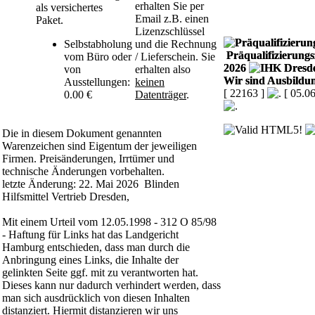
erhalten Sie per
als versichertes
Email z.B. einen
Paket.
Lizenzschlüssel
Selbstabholung
und die Rechnung
Präqualifizierungsz
vom Büro oder
/ Lieferschein. Sie
2026
von
erhalten also
Wir sind Ausbildun
Ausstellungen:
keinen
[ 22163 ]
[ 05.0
0.00 €
Datenträger
.
Die in diesem Dokument genannten
Warenzeichen sind Eigentum der jeweiligen
Firmen. Preisänderungen, Irrtümer und
technische Änderungen vorbehalten.
letzte Änderung: 22. Mai 2026 Blinden
Hilfsmittel Vertrieb Dresden,
Mit einem Urteil vom 12.05.1998 - 312 O 85/98
- Haftung für Links hat das Landgericht
Hamburg entschieden, dass man durch die
Anbringung eines Links, die Inhalte der
gelinkten Seite ggf. mit zu verantworten hat.
Dieses kann nur dadurch verhindert werden, dass
man sich ausdrücklich von diesen Inhalten
distanziert. Hiermit distanzieren wir uns