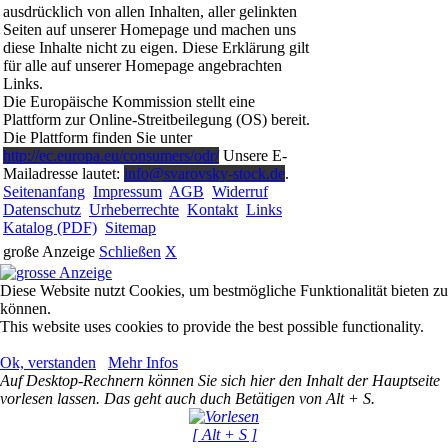
ausdrücklich von allen Inhalten, aller gelinkten
Seiten auf unserer Homepage und machen uns
diese Inhalte nicht zu eigen. Diese Erklärung gilt
für alle auf unserer Homepage angebrachten
Links.
Die Europäische Kommission stellt eine
Plattform zur Online-Streitbeilegung (OS) bereit.
Die Plattform finden Sie unter
http://ec.europa.eu/consumers/odr/
Unsere E-
Mailadresse lautet:
info@svarovsky-stock.de
.
Seitenanfang
Impressum
AGB
Widerruf
Datenschutz
Urheberrechte
Kontakt
Links
Katalog (PDF)
Sitemap
große Anzeige
Schließen
X
Diese Website nutzt Cookies, um bestmögliche Funktionalität bieten zu
können.
This website uses cookies to provide the best possible functionality.
Ok, verstanden
Mehr Infos
Auf Desktop-Rechnern können Sie sich hier den Inhalt der Hauptseite
vorlesen lassen. Das geht auch duch Betätigen von Alt + S.
[ Alt + S ]