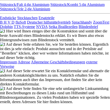
Stützstock/Falt 4-tlg Aluminium
Stützstock/Kombi 5-tlg Aluminium
Stützstock/Tele 2-tlg Aluminium
Endstücke
Stocktaschen
Ersatzteile
B H V D
fluSoft
Deutscher hilfsmittelvertrieb
Sprachhandy
ZoomText
Dolphin
TTS-Systeme
NVDA
Seika Braillezeilen
Blindenbrief
Hier wird Ihnen einiges über die Konstruktion und somit über die
beste Auswahl eines Blindenstocks erklärt. Es wir Ihnen also etwas
Hintergrundwissen zum Blindenstock vermittelt.
Auf dieser Seite erfahren Sie, wie Sie bestellen können. Eigentlich
ist dies ja sehr einfach: Produkt aussuchen und in der Preisliste auf
"Bestellen" klicken, aber wer weitere Informationen haben möchte, ist
auf dieser Seite richtig.
Impressum
Adresse
Allgemeine Geschäftsbedingungen
externe
Verweise
Auf dieser Seite erwartet Sie ein Kontakformular und alternativ die
anderen Kontakmöglichkeiten zu uns. Natürlich erhalten Sie die
Informationen auch über das Impressum, dort finden Sie aber kein
direktes Kontaktformular.
Auf dieser Seite finden Sie eine sehr umfangreiche Linksammlung
mit Beschreibungen zu diesen Links rund um Hilfsmittel und
Blindenorganisationen. Zu vielen Produkten haben wir spezielle Seiten
erstellt, deren Adressen Sie hier finden können.