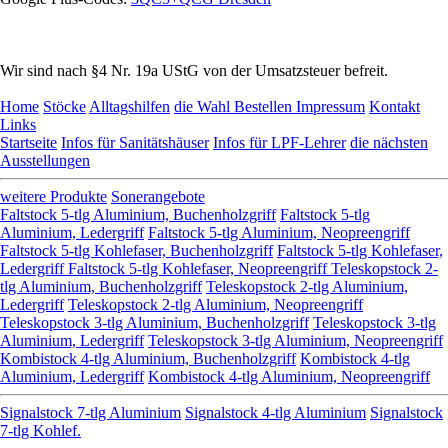
Wir sind nach §4 Nr. 19a UStG von der Umsatzsteuer befreit.
Home
Stöcke
Alltagshilfen
die Wahl
Bestellen
Impressum
Kontakt
Links
Startseite
Infos für Sanitätshäuser
Infos für LPF-Lehrer
die nächsten
Ausstellungen
weitere Produkte
Sonerangebote
Faltstock 5-tlg Aluminium, Buchenholzgriff
Faltstock 5-tlg
Aluminium, Ledergriff
Faltstock 5-tlg Aluminium, Neopreengriff
Faltstock 5-tlg Kohlefaser, Buchenholzgriff
Faltstock 5-tlg Kohlefaser,
Ledergriff
Faltstock 5-tlg Kohlefaser, Neopreengriff
Teleskopstock 2-
tlg Aluminium, Buchenholzgriff
Teleskopstock 2-tlg Aluminium,
Ledergriff
Teleskopstock 2-tlg Aluminium, Neopreengriff
Teleskopstock 3-tlg Aluminium, Buchenholzgriff
Teleskopstock 3-tlg
Aluminium, Ledergriff
Teleskopstock 3-tlg Aluminium, Neopreengriff
Kombistock 4-tlg Aluminium, Buchenholzgriff
Kombistock 4-tlg
Aluminium, Ledergriff
Kombistock 4-tlg Aluminium, Neopreengriff
Signalstock 7-tlg Aluminium
Signalstock 4-tlg Aluminium
Signalstock
7-tlg Kohlef.