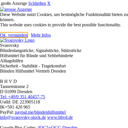
große Anzeige
Schließen
X
Diese Website nutzt Cookies, um bestmögliche Funktionalität bieten zu
können.
This website uses cookies to provide the best possible functionality.
Ok, verstanden
Mehr Infos
Svarovsky
Blindenlangstöcke, Signalstöcke, Stützstöcke
Hilfsmittel für Blinde und Sehbehinderte
Alltagshilfen
Sicherheit - Stabilität - Tragekomfort
Blinden Hilfsmittel Vertrieb Dresden
B H V D
Tannenstrasse 2
D 01099 Dresden
Tel: +49/0 351 40457-75
UstId:
DE 223905118
IK=591 420 965
PayPal:
paypal.me/blindenhilfsmittel
info@svarovsky-stock.de
www.bhvd.de
Google Plus-Codes:
3QC5+QCG Dresden