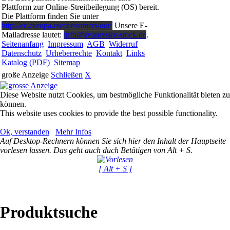
Plattform zur Online-Streitbeilegung (OS) bereit.
Die Plattform finden Sie unter
http://ec.europa.eu/consumers/odr/
Unsere E-
Mailadresse lautet:
info@svarovsky-stock.de
.
Seitenanfang
Impressum
AGB
Widerruf
Datenschutz
Urheberrechte
Kontakt
Links
Katalog (PDF)
Sitemap
große Anzeige
Schließen
X
Diese Website nutzt Cookies, um bestmögliche Funktionalität bieten zu
können.
This website uses cookies to provide the best possible functionality.
Ok, verstanden
Mehr Infos
Auf Desktop-Rechnern können Sie sich hier den Inhalt der Hauptseite
vorlesen lassen. Das geht auch duch Betätigen von Alt + S.
[ Alt + S ]
Produktsuche