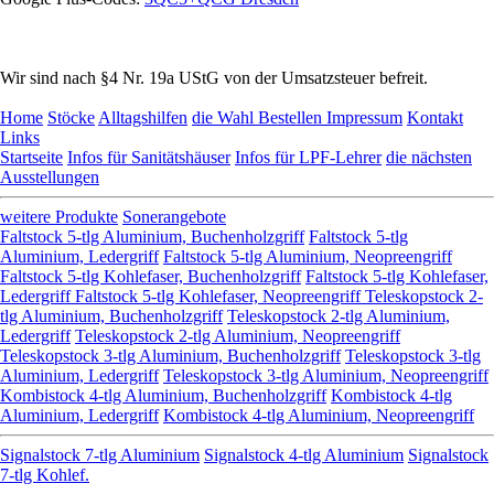
Wir sind nach §4 Nr. 19a UStG von der Umsatzsteuer befreit.
Home
Stöcke
Alltagshilfen
die Wahl
Bestellen
Impressum
Kontakt
Links
Startseite
Infos für Sanitätshäuser
Infos für LPF-Lehrer
die nächsten
Ausstellungen
weitere Produkte
Sonerangebote
Faltstock 5-tlg Aluminium, Buchenholzgriff
Faltstock 5-tlg
Aluminium, Ledergriff
Faltstock 5-tlg Aluminium, Neopreengriff
Faltstock 5-tlg Kohlefaser, Buchenholzgriff
Faltstock 5-tlg Kohlefaser,
Ledergriff
Faltstock 5-tlg Kohlefaser, Neopreengriff
Teleskopstock 2-
tlg Aluminium, Buchenholzgriff
Teleskopstock 2-tlg Aluminium,
Ledergriff
Teleskopstock 2-tlg Aluminium, Neopreengriff
Teleskopstock 3-tlg Aluminium, Buchenholzgriff
Teleskopstock 3-tlg
Aluminium, Ledergriff
Teleskopstock 3-tlg Aluminium, Neopreengriff
Kombistock 4-tlg Aluminium, Buchenholzgriff
Kombistock 4-tlg
Aluminium, Ledergriff
Kombistock 4-tlg Aluminium, Neopreengriff
Signalstock 7-tlg Aluminium
Signalstock 4-tlg Aluminium
Signalstock
7-tlg Kohlef.