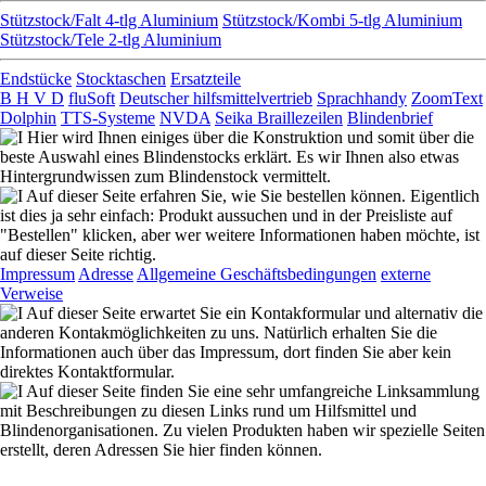
Stützstock/Falt 4-tlg Aluminium
Stützstock/Kombi 5-tlg Aluminium
Stützstock/Tele 2-tlg Aluminium
Endstücke
Stocktaschen
Ersatzteile
B H V D
fluSoft
Deutscher hilfsmittelvertrieb
Sprachhandy
ZoomText
Dolphin
TTS-Systeme
NVDA
Seika Braillezeilen
Blindenbrief
Hier wird Ihnen einiges über die Konstruktion und somit über die
beste Auswahl eines Blindenstocks erklärt. Es wir Ihnen also etwas
Hintergrundwissen zum Blindenstock vermittelt.
Auf dieser Seite erfahren Sie, wie Sie bestellen können. Eigentlich
ist dies ja sehr einfach: Produkt aussuchen und in der Preisliste auf
"Bestellen" klicken, aber wer weitere Informationen haben möchte, ist
auf dieser Seite richtig.
Impressum
Adresse
Allgemeine Geschäftsbedingungen
externe
Verweise
Auf dieser Seite erwartet Sie ein Kontakformular und alternativ die
anderen Kontakmöglichkeiten zu uns. Natürlich erhalten Sie die
Informationen auch über das Impressum, dort finden Sie aber kein
direktes Kontaktformular.
Auf dieser Seite finden Sie eine sehr umfangreiche Linksammlung
mit Beschreibungen zu diesen Links rund um Hilfsmittel und
Blindenorganisationen. Zu vielen Produkten haben wir spezielle Seiten
erstellt, deren Adressen Sie hier finden können.