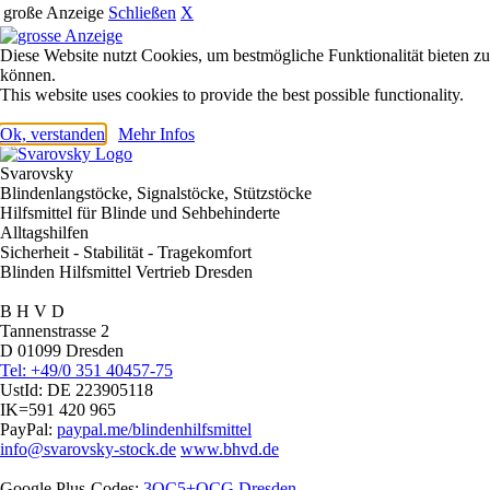
große Anzeige
Schließen
X
Diese Website nutzt Cookies, um bestmögliche Funktionalität bieten zu
können.
This website uses cookies to provide the best possible functionality.
Ok, verstanden
Mehr Infos
Svarovsky
Blindenlangstöcke, Signalstöcke, Stützstöcke
Hilfsmittel für Blinde und Sehbehinderte
Alltagshilfen
Sicherheit - Stabilität - Tragekomfort
Blinden Hilfsmittel Vertrieb Dresden
B H V D
Tannenstrasse 2
D 01099 Dresden
Tel: +49/0 351 40457-75
UstId:
DE 223905118
IK=591 420 965
PayPal:
paypal.me/blindenhilfsmittel
info@svarovsky-stock.de
www.bhvd.de
Google Plus-Codes:
3QC5+QCG Dresden